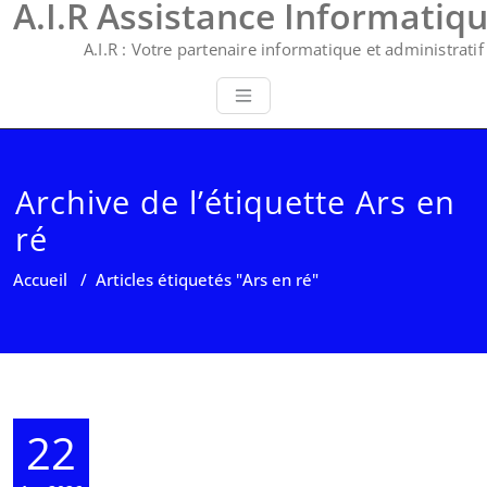
A.I.R Assistance Informatiq
A.I.R : Votre partenaire informatique et administratif 
Archive de l’étiquette Ars en
ré
Accueil
/
Articles étiquetés "Ars en ré"
22