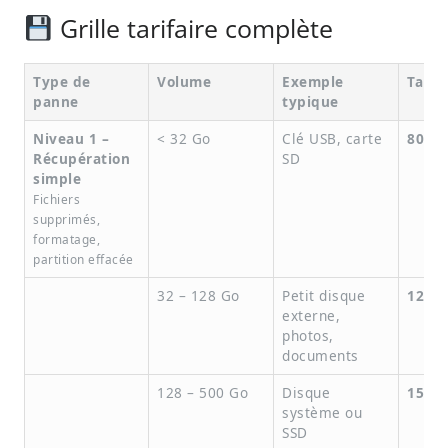
Grille tarifaire complète
Type de
Volume
Exemple
Tarif
panne
typique
Niveau 1 –
< 32 Go
Clé USB, carte
80 €
Récupération
SD
simple
Fichiers
supprimés,
formatage,
partition effacée
32 – 128 Go
Petit disque
120 €
externe,
photos,
documents
128 – 500 Go
Disque
150 €
système ou
SSD