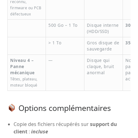
reconnu,
firmware ou PCB
défectueux
500 Go – 1 To
Disque interne
300 €
(HDD/SSD)
> 1 To
Gros disque de
350 €
sauvegarde
Niveau 4 –
—
Disque qui
Nous 
Panne
claque, bruit
pas d
mécanique
anormal
parte
actue
Têtes, plateau,
moteur bloqué
Options complémentaires
Copie des fichiers récupérés sur
support du
client
:
incluse