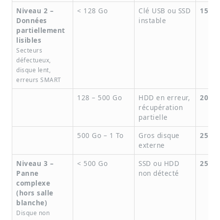
Niveau 2 –
< 128 Go
Clé USB ou SSD
150 €
Données
instable
partiellement
lisibles
Secteurs
défectueux,
disque lent,
erreurs SMART
128 – 500 Go
HDD en erreur,
200 €
récupération
partielle
500 Go – 1 To
Gros disque
250 €
externe
Niveau 3 –
< 500 Go
SSD ou HDD
250 €
Panne
non détecté
complexe
(hors salle
blanche)
Disque non