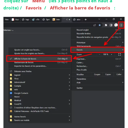
cliquez sur
Menu
(les 3 petits points en haut à
droite) /
Favoris
/
Afficher la barre de favoris
: