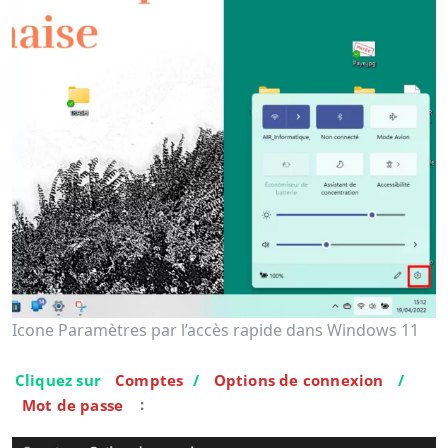
Icone Paramètres par l’accès rapide dans Windows 11
Cliquez sur
Comptes
/
Options de connexion
/
Mot de passe
: