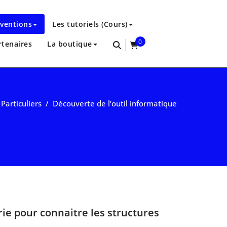
rventions
Les tutoriels (Cours)
0
rtenaires
La boutique
items
/
Particuliers
/
Découverte de l’outil informatique
ie pour connaitre les structures