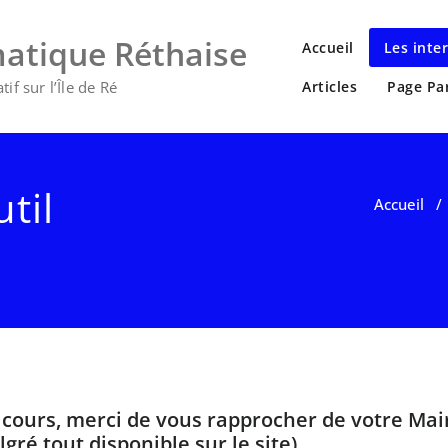
matique Réthaise
Accueil
Les inte
if sur l’Île de Ré
Articles
Page Pa
til
Accueil
 cours, merci de vous rapprocher de votre Mair
gré tout disponible sur le site)