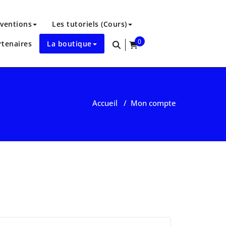
rventions
Les tutoriels (Cours)
0
rtenaires
La boutique
items
Accueil
/
Mon compte