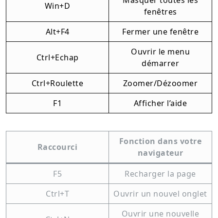
Masquer toutes les
Win+D
fenêtres
Alt+F4
Fermer une fenêtre
Ouvrir le menu
Ctrl+Echap
démarrer
Ctrl+Roulette
Zoomer/Dézoomer
F1
Afficher l’aide
Fonction dans votre
Raccourci
navigateur
F5
Recharger la page
Ctrl+T
Ouvrir un nouvel onglet
Ouvrir une nouvelle