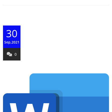
30
Sep,2021
0