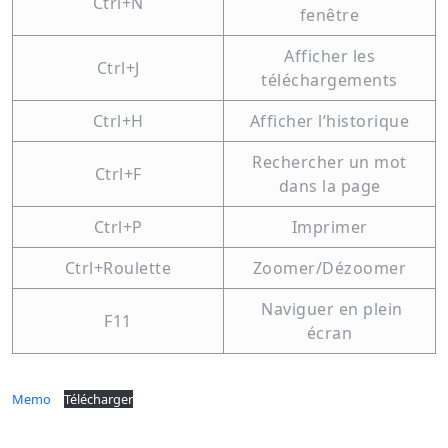
Ctrl+N
fenêtre
Afficher les
Ctrl+J
téléchargements
Ctrl+H
Afficher l’historique
Rechercher un mot
Ctrl+F
dans la page
Ctrl+P
Imprimer
Ctrl+Roulette
Zoomer/Dézoomer
Naviguer en plein
F11
écran
Memo
Télécharger