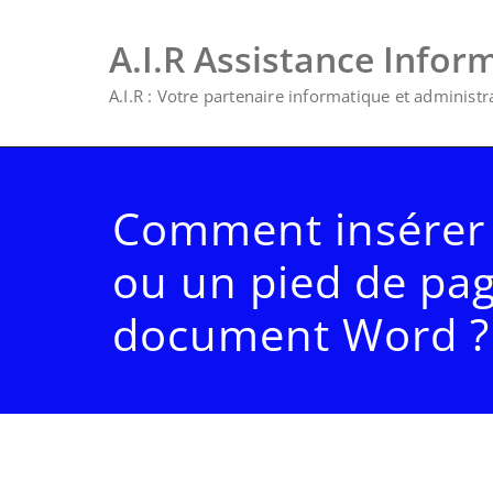
A.I.R Assistance Infor
A.I.R : Votre partenaire informatique et administrat
Comment insérer 
ou un pied de pa
document Word ?