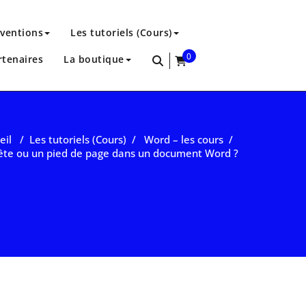
rventions
Les tutoriels (Cours)
0
rtenaires
La boutique
items
eil
/
Les tutoriels (Cours)
/
Word – les cours
/
ête ou un pied de page dans un document Word ?