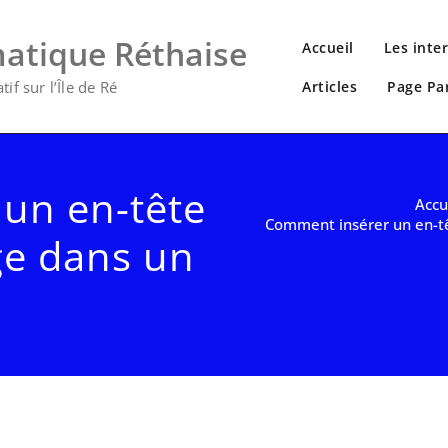
matique Réthaise
Accueil
Les inte
if sur l’Île de Ré
Articles
Page Pa
un en-tête
Accu
Comment insérer un en-t
ge dans un