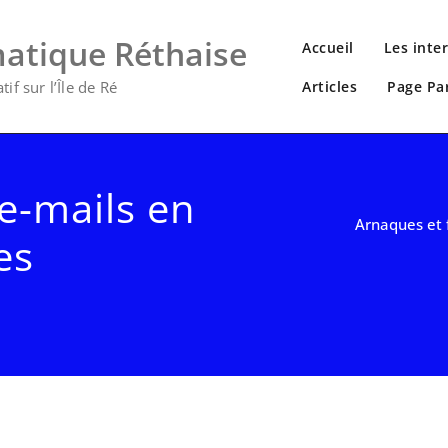
matique Réthaise
Accueil
Les inte
if sur l’Île de Ré
Articles
Page Pa
e-mails en
Arnaques et 
es