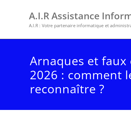
A.I.R Assistance Infor
A.I.R : Votre partenaire informatique et administrat
Arnaques et faux 
2026 : comment l
reconnaître ?