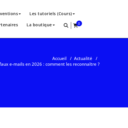
rventions
Les tutoriels (Cours)
0
rtenaires
La boutique
items
Accueil
/
Actualité
/
faux e-mails en 2026 : comment les reconnaître ?