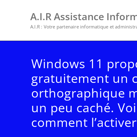
A.I.R Assistance Infor
A.I.R : Votre partenaire informatique et administrat
Windows 11 prop
gratuitement un 
orthographique ma
un peu caché. Voi
comment l’activer