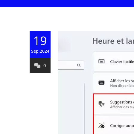
19
Sep,2024
0