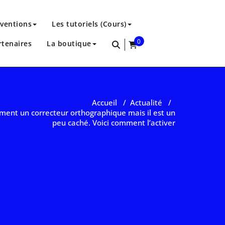
rventions
Les tutoriels (Cours)
0
rtenaires
La boutique
items
Accueil
/
Actualité
/
ent un correcteur orthographique mais il est un
peu caché. Voici comment l’activer