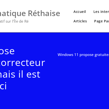
matique Réthaise
Accueil
Les inte
if sur l’Île de Ré
Articles
Page Pa
ose
Windows 11 propose gratuitem
correcteur
is il est
ci