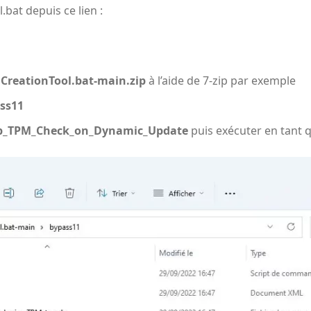
bat depuis ce lien :
CreationTool.bat-main.zip
à l’aide de
7-zip
par exemple
ass11
p_TPM_Check_on_Dynamic_Update
puis exécuter en tant 