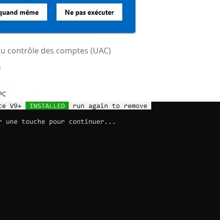
du
contrôle des comptes (UAC)
D