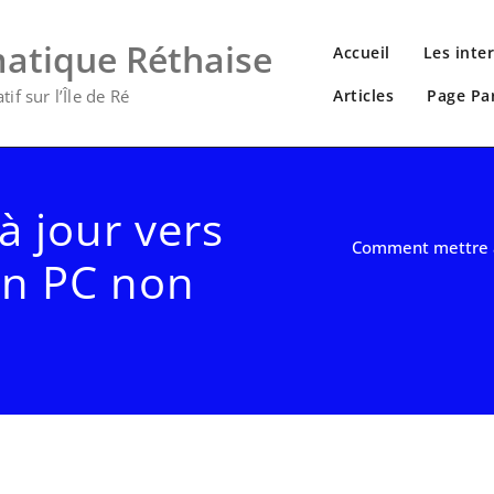
matique Réthaise
Accueil
Les inte
if sur l’Île de Ré
Articles
Page Pa
 jour vers
Comment mettre à
un PC non