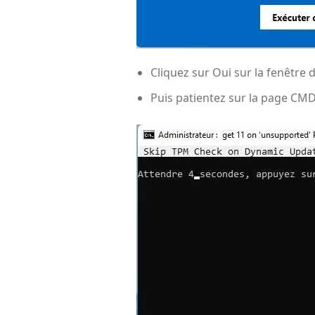
Cliquez sur Oui sur la fenêtre 
Puis patientez sur la page CM