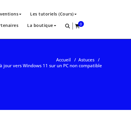
rventions
Les tutoriels (Cours)
0
rtenaires
La boutique
items
Accueil
/
Astuces
/
 jour vers Windows 11 sur un PC non compatible