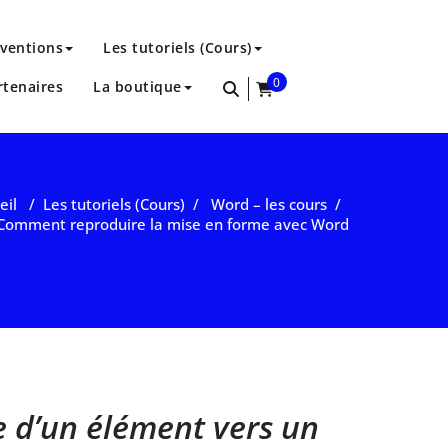
rventions
Les tutoriels (Cours)
0
rtenaires
La boutique
items
eil
/
Les tutoriels (Cours)
/
Word – les cours
/
Comment reproduire la mise en forme avec Word
 d’un élément vers un