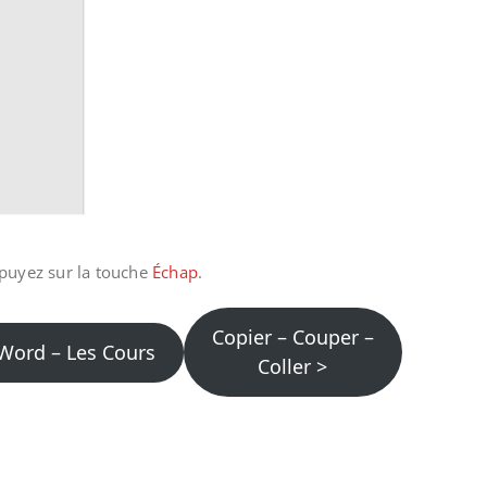
ppuyez sur la touche
Échap
.
Copier – Couper –
Word – Les Cours
Coller >