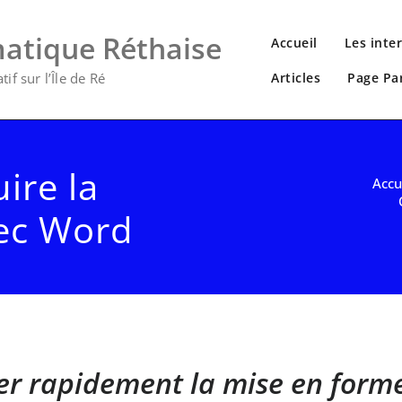
matique Réthaise
Accueil
Les inte
if sur l’Île de Ré
Articles
Page Pa
ire la
Accu
ec Word
r rapidement la mise en forme